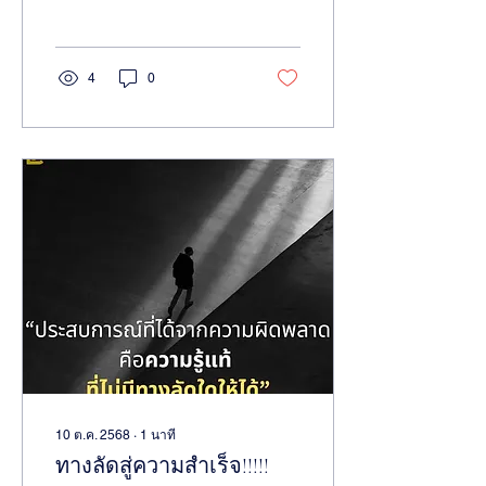
ประสบการณ์ที่ดีของลูกค้า
(Customer Experience)
เริ่มต้นจากพลังงานและ
คุณภาพที่ดีของทีมงาน
4
0
ภายใน... เซสชันการโค้ช
กลุ่มนี้จะพาองค์กรของคุณ
ก้าวข้ามการรู้จักจุดแข็ง
เฉพาะบุคคล ไปสู่การเปิด
แผนที่ขุมพลังร่วมกันผ่าน
CliftonStrengths® Team
Grid Analysis เครื่องมือ
มาตรฐานระดับสากลที่จะ
ช่วยดีไซน์การทำงานร่วมกัน
อย่างเป็นระบบและเห็นภาพ
ชัดเจนที่สุด
10 ต.ค. 2568
∙
1
นาที
ทางลัดสู่ความสำเร็จ!!!!!